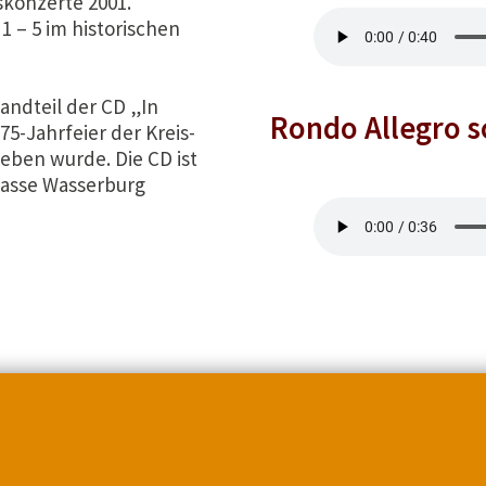
konzerte 2001.
 – 5 im historischen
andteil der CD „In
Rondo Allegro s
175-Jahrfeier der Kreis-
ben wurde. Die CD ist
rkasse Wasserburg